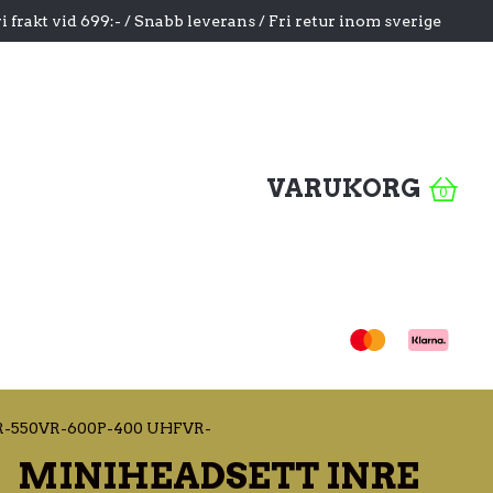
i frakt vid 699:- / Snabb leverans / Fri retur inom sverige
VARUKORG
0
-550VR-600P-400 UHFVR-
MINIHEADSETT INRE