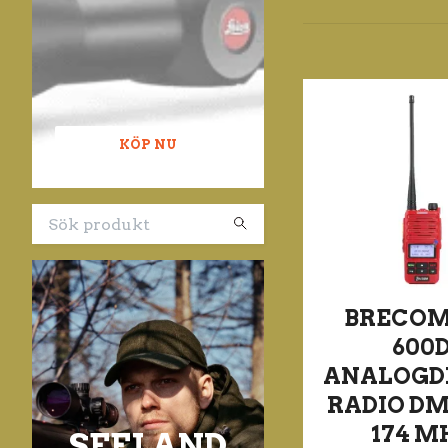
KÖP NU
BRECOM
600
ANALOGD
RADIO DM
174 M
SEELAND