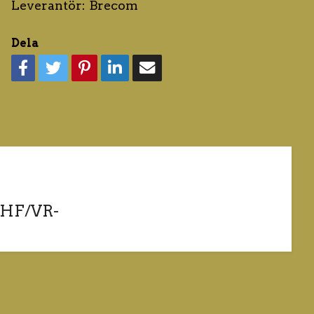
Leverantör:
Brecom
Dela
UHF/VR-