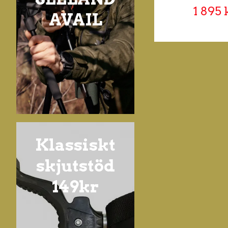
1 895 
AVAIL
Klassiskt
skjutstöd
149kr