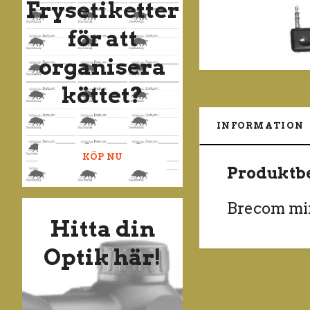
Frysetiketter
för att
organisera
köttet?
INFORMATION
KÖP NU
Produktb
Brecom mi
Hitta din
Optik här!