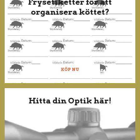
Frysetiketter för att
organisera köttet?
KÖP NU
Hitta din Optik här!