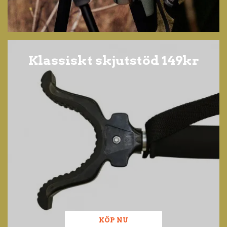
Klassiskt skjutstöd 149kr
KÖP NU