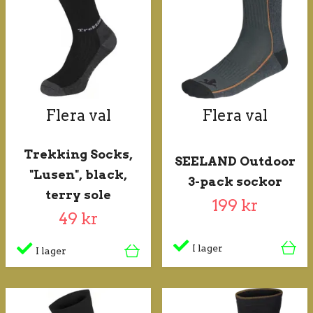
Flera val
Flera val
Trekking Socks,
SEELAND Outdoor
"Lusen", black,
3-pack sockor
terry sole
199 kr
49 kr
I lager
I lager