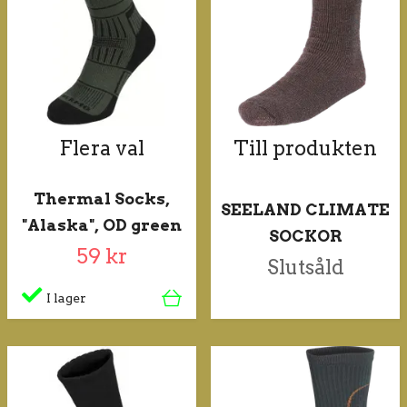
Flera val
Till produkten
Thermal Socks,
SEELAND CLIMATE
"Alaska", OD green
SOCKOR
59 kr
Slutsåld
I lager