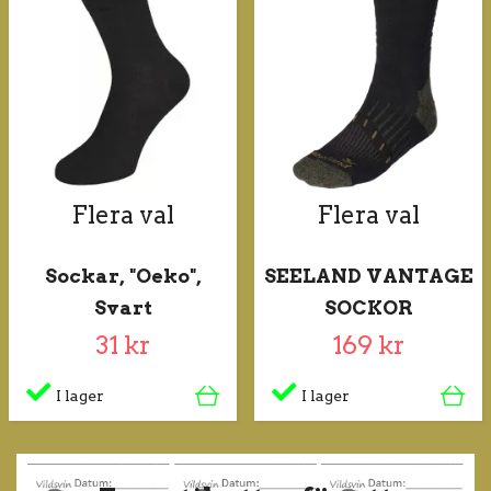
Flera val
Flera val
Sockar, "Oeko",
SEELAND VANTAGE
Svart
SOCKOR
31 kr
169 kr
I lager
I lager