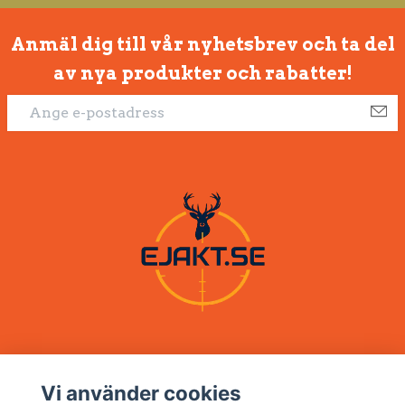
Anmäl dig till vår nyhetsbrev och ta del
av nya produkter och rabatter!
Vi använder cookies
Om oss