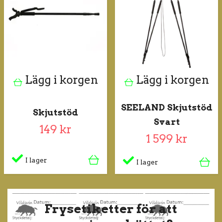
Lägg i korgen
Lägg i korgen
SEELAND Skjutstöd
Skjutstöd
Svart
149 kr
1 599 kr
I lager
I lager
Frysetiketter för att