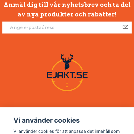
Anmäl dig till vår nyhetsbrev och ta del
av nya produkter och rabatter!
Vi använder cookies
Om oss
Vi använder cookies för att anpassa det innehåll som