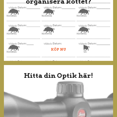
organisera köttet?
KÖP NU
Hitta din Optik här!