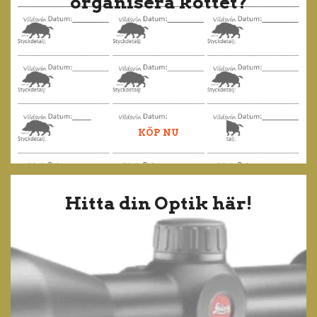
organisera köttet?
KÖP NU
Hitta din Optik här!