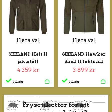
Flera val
Flera val
SEELAND Helt II
SEELAND Hawker
jaktställ
Shell II Jaktställ
4 359 kr
3 899 kr
I lager
I lager
Frysetiketter för att