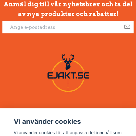
Anmäl dig till vår nyhetsbrev och ta del
av nya produkter och rabatter!
Vi använder cookies
Om oss
Vi använder cookies för att anpassa det innehåll som