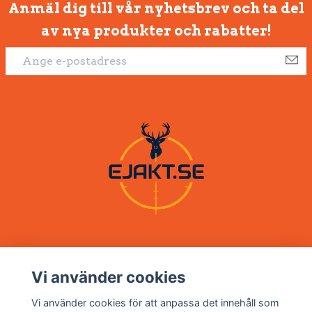
Anmäl dig till vår nyhetsbrev och ta del
av nya produkter och rabatter!
Vi använder cookies
Om oss
Vi använder cookies för att anpassa det innehåll som