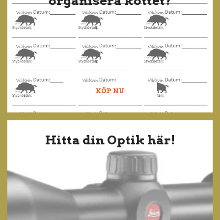
organisera köttet?
KÖP NU
Hitta din Optik här!