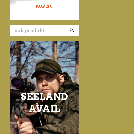
KÖP NU
SEELAND
AVAIL