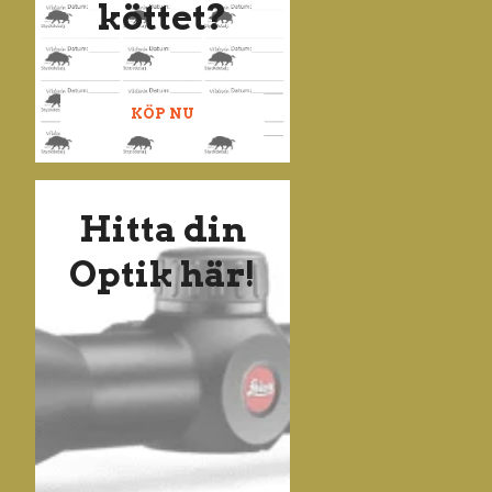
köttet?
KÖP NU
Hitta din
Optik här!