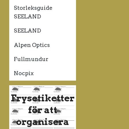
Storleksguide
SEELAND
SEELAND
Alpen Optics
Fullmundur
Nocpix
Frysetiketter
för att
organisera