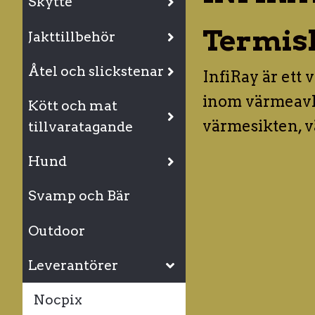
Skytte
Termisk 
Jakttillbehör
Åtel och slickstenar
InfiRay är et
inom värmeavlä
Kött och mat
värmesikten, 
tillvaratagande
Hund
Svamp och Bär
Outdoor
Leverantörer
Nocpix