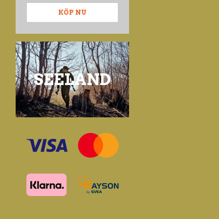
KÖP NU
SEELAND