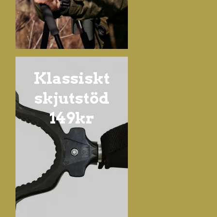
Klassiskt
skjutstöd
149kr