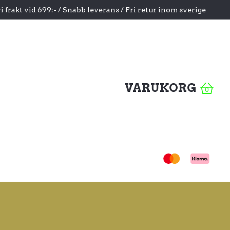
i frakt vid 699:- / Snabb leverans / Fri retur inom sverige
VARUKORG
0