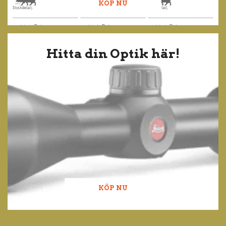
KÖP NU
Hitta din Optik här!
KÖP NU