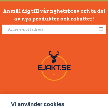
Anmäl dig till vår nyhetsbrev och ta del
av nya produkter och rabatter!
Vi använder cookies
Om oss