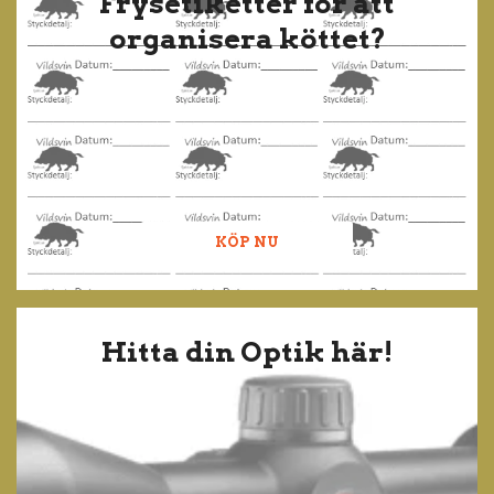
Frysetiketter för att
organisera köttet?
KÖP NU
Hitta din Optik här!