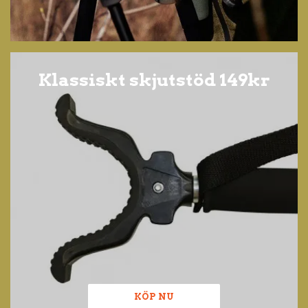
Klassiskt skjutstöd 149kr
KÖP NU