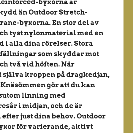
 Reinforced-byxorna är
kydd än Outdoor Stretch-
ne-byxorna. En stor del av
och tyst nylonmaterial med en
d i alla dina rörelser. Stora
nfällningar som skyddar mot
ch två vid höften. När
ot själva kroppen på dragkedjan,
ot. Knäsömmen gör att du kan
essutom linning med
sår i midjan, och de är
 efter just dina behov. Outdoor
yxor för varierande, aktivt