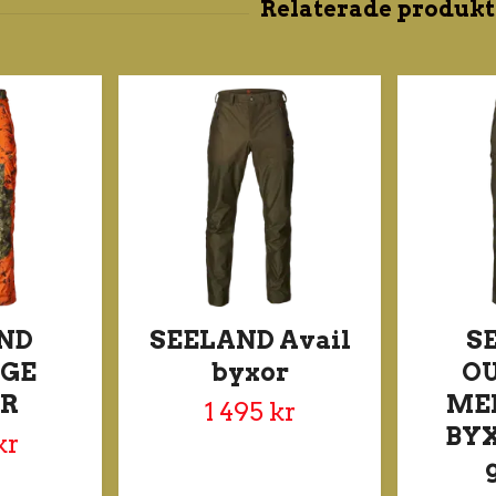
ND
SEELAND Avail
S
GE
byxor
O
R
ME
1 495 kr
BYX
kr