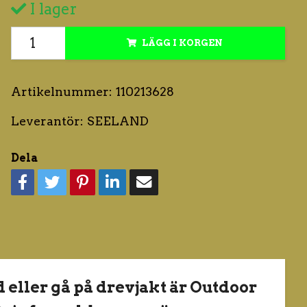
I lager
LÄGG I KORGEN
Artikelnummer:
110213628
Leverantör:
SEELAND
Dela
 eller gå på drevjakt är Outdoor