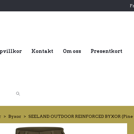
Fr
pvillkor
Kontakt
Om oss
Presentkort
r
Byxor
SEELAND OUTDOOR REINFORCED BYXOR (Pine 