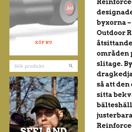
Reinforce
designade
byxorna –
Outdoor R
åtsittande
KÖP NU
områden p
slitage. B
dragkedjan
så att den
sitta bek
bälteshäl
justerbara
Reinforced
SEELAND