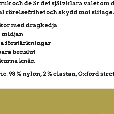
uk och de är det självklara valet om 
l rörelsefrihet och skydd mot slitage.
kor med dragkedja
i midjan
da förstärkningar
bara benslut
kurna knän
c: 98 % nylon, 2 % elastan, Oxford st