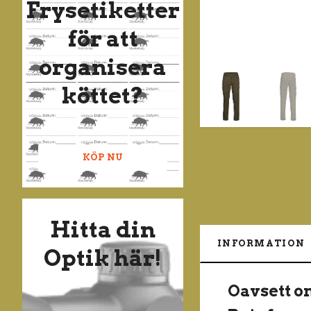
Frysetiketter
för att
organisera
köttet?
KÖP NU
Hitta din
INFORMATION
Optik här!
Oavsett om