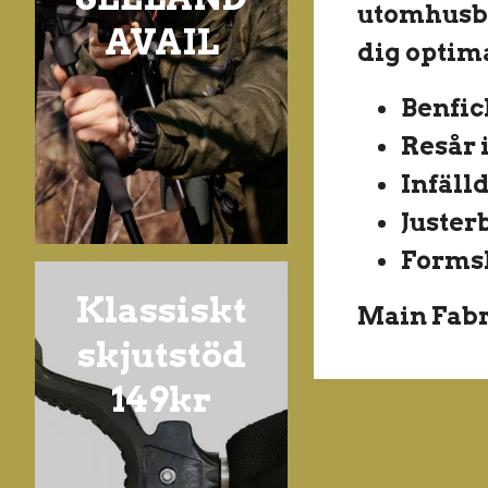
utomhusbr
AVAIL
dig optima
Benfic
Resår 
Infäll
Juster
Forms
Klassiskt
Main Fabri
skjutstöd
149kr