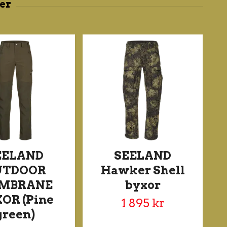
EELAND
SEELAND
UTDOOR
Hawker Shell
MBRANE
byxor
OR (Pine
1 895 kr
green)