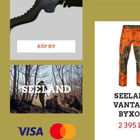
KÖP NU
SEELAND
SEELA
VANTA
BYXO
2 395 