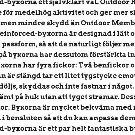
d-byxorna ett självklart val. Outdoor
 för medelhög aktivitet och ger mer s
 men mindre skydd än Outdoor Membra
einforced-byxorna är designad i lätt 
 passform, så att de naturligt följer me
å byxorna har dessutom förstärkta i
yxorna har fyra fickor: Två benfickor o
 är stängd tar ett litet tygstycke em
 döljs, skyddas och inte fastnar i någ
vämt på huk utan att tyget stramar. D
lor. Byxorna är mycket bekväma med re
 i bensluten så att du kan anpassa dem
-byxorna är ett par helt fantastiska b