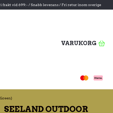
i frakt vid 699:- / Snabb leverans / Fri retur inom sverige
VARUKORG
0
Green)
SEELAND OUTDOOR