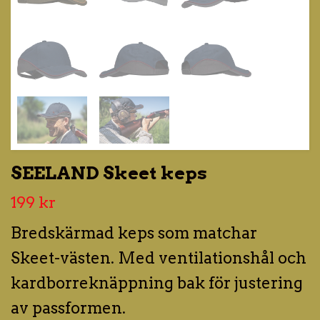
SEELAND Skeet keps
199 kr
Bredskärmad keps som matchar
Skeet-västen. Med ventilationshål och
kardborreknäppning bak för justering
av passformen.