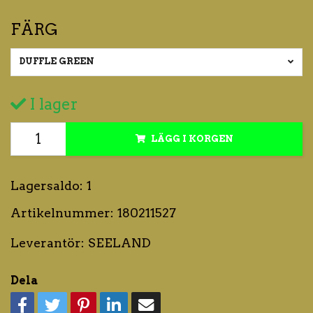
FÄRG
DUFFLE GREEN
I lager
LÄGG I KORGEN
Lagersaldo:
1
Artikelnummer:
180211527
Leverantör:
SEELAND
Dela