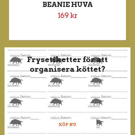
BEANIE HUVA
169 kr
Frysetiketter för att
organisera köttet?
KÖP NU