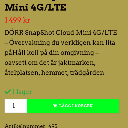
Mini 4G/LTE
1 499 kr
DÖRR SnapShot Cloud Mini 4G/LTE
– Övervakning du verkligen kan lita
påHåll koll på din omgivning –
oavsett om det är jaktmarken,
åtelplatsen, hemmet, trädgården
I lager
LÄGG I KORGEN
Artikelnummer:
495