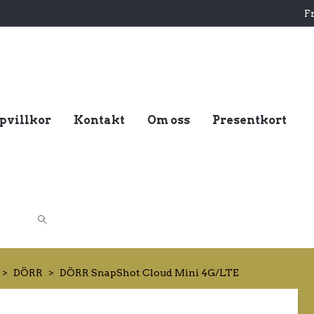
Fr
pvillkor
Kontakt
Om oss
Presentkort
DÖRR
DÖRR SnapShot Cloud Mini 4G/LTE