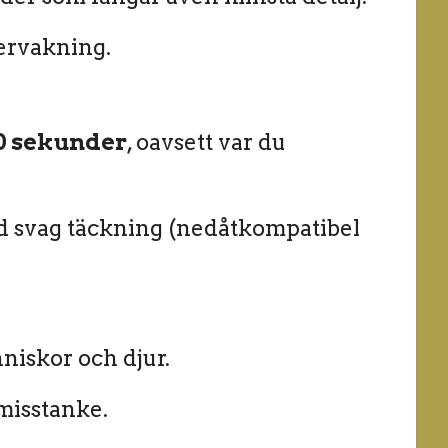
vervakning.
0 sekunder
, oavsett var du
ed svag täckning (nedåtkompatibel
niskor och djur.
 misstanke.