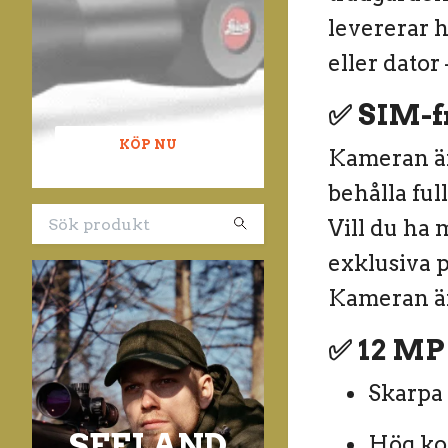
levererar h
eller dator
✅
SIM-fr
KÖP NU
Kameran ä
behålla ful
Vill du ha
exklusiva p
Kameran är
✅
12 MP 
Skarpa 
SEELAND
Hög kon