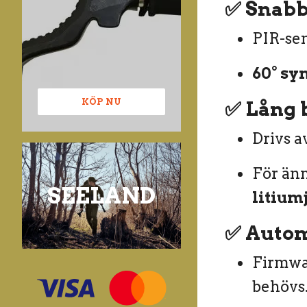
✅
Snabb 
PIR-sen
60° syn
KÖP NU
✅
Lång b
Drivs a
För än
SEELAND
litium
✅
Autom
Firmwar
behövs