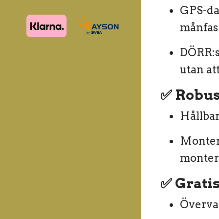
GPS-dat
månfas 
DÖRR:s 
utan at
✅
Robust
Hållbar
Montera
monter
✅
Grati
Övervak