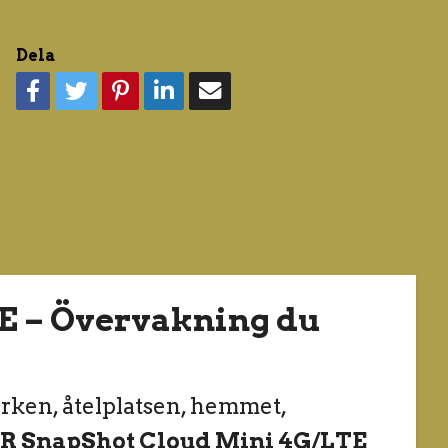
Dela
E – Övervakning du
arken, åtelplatsen, hemmet,
R SnapShot Cloud Mini 4G/LTE