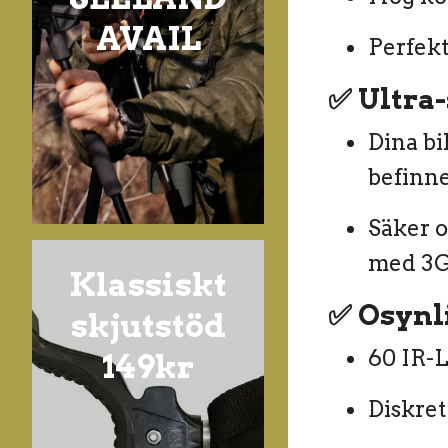
AVAIL
Perfekt
✅
Ultra
Dina bi
befinne
Säker o
med 3G
Klassiskt
✅
Osynli
skjutstöd
60 IR-L
149kr
Diskret