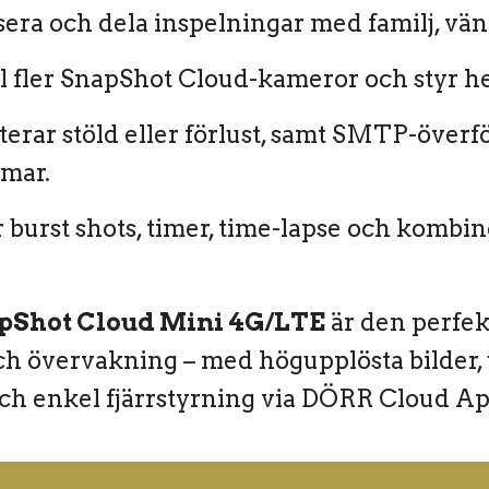
era och dela inspelningar med familj, vänn
ll fler SnapShot Cloud-kameror och styr he
erar stöld eller förlust, samt SMTP-överfö
rmar.
r burst shots, timer, time-lapse och kombin
pShot Cloud Mini 4G/LTE
är den perfekt
h övervakning – med högupplösta bilder, u
och enkel fjärrstyrning via DÖRR Cloud Ap