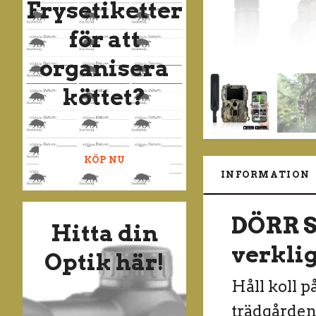
Frysetiketter
för att
organisera
köttet?
KÖP NU
INFORMATION
DÖRR S
Hitta din
verklig
Optik här!
Håll koll p
trädgården