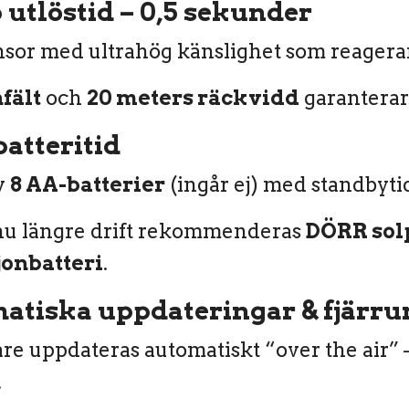
utlöstid – 0,5 sekunder
sor med ultrahög känslighet som reagerar
fält
och
20 meters räckvidd
garanterar 
atteritid
v
8 AA-batterier
(ingår ej) med standbytid
nu längre drift rekommenderas
DÖRR sol
jonbatteri
.
atiska uppdateringar & fjärru
e uppdateras automatiskt “over the air” 
.