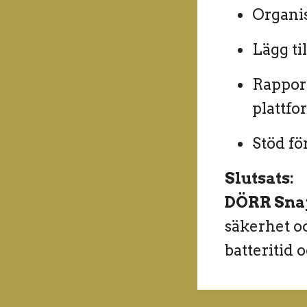
Organis
Lägg ti
Rapport
plattfo
Stöd fö
Slutsats:
DÖRR Sna
säkerhet oc
batteritid 