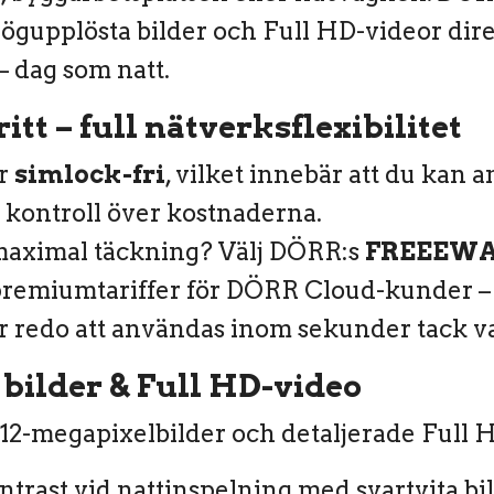
ögupplösta bilder och Full HD-videor direk
 – dag som natt.
itt – full nätverksflexibilitet
r
simlock-fri
, vilket innebär att du kan 
l kontroll över kostnaderna.
 maximal täckning? Välj DÖRR:s
FREEEWAY
remiumtariffer för DÖRR Cloud-kunder – al
 redo att användas inom sekunder tack v
bilder & Full HD-video
12-megapixelbilder och detaljerade Full H
trast vid nattinspelning med svartvita bi