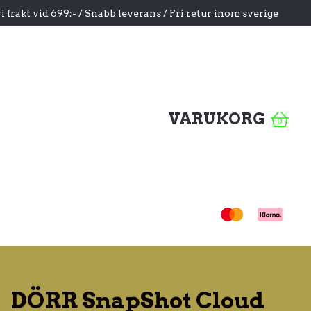
i frakt vid 699:- / Snabb leverans / Fri retur inom sverige
VARUKORG
0
DÖRR SnapShot Cloud