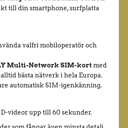
t till din smartphone, surfplatta
använda valfri mobiloperatör och
 Multi-Network SIM-kort
med
ltid bästa nätverk i hela Europa.
are automatisk SIM-igenkänning.
D-videor upp till 60 sekunder.
lder som fångar även minsta detalj.