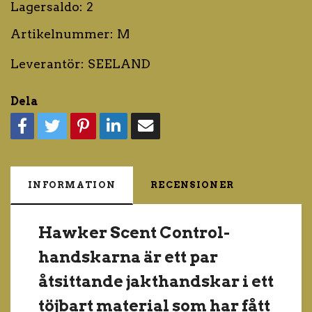
Lagersaldo:
2
Artikelnummer:
M
Leverantör:
SEELAND
Dela
INFORMATION
RECENSIONER
Hawker Scent Control-
handskarna är ett par
åtsittande jakthandskar i ett
töjbart material som har fått