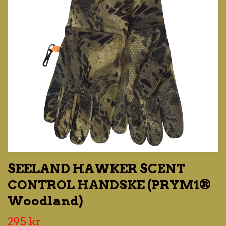
SEELAND HAWKER SCENT
CONTROL HANDSKE (PRYM1®
Woodland)
295 kr