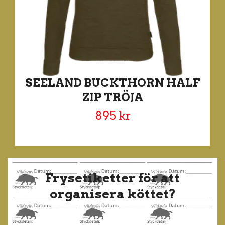
SEELAND BUCKTHORN HALF
ZIP TRÖJA
895 kr
Frysetiketter för att
organisera köttet?