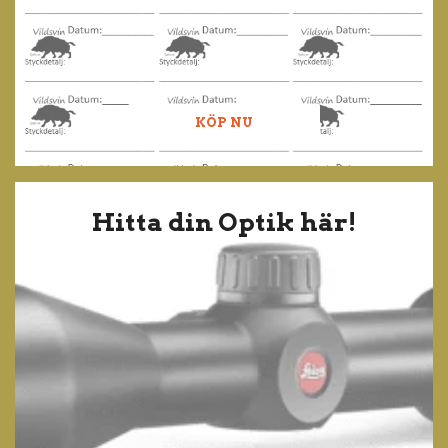
KÖP NU
Hitta din Optik här!