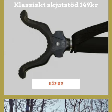
Klassiskt skjutstöd 149kr
KÖP NU