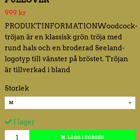
999 kr
PRODUKTINFORMATIONWoodcock-
tröjan är en klassisk grön tröja med
rund hals och en broderad Seeland-
logotyp till vänster på bröstet. Tröjan
är tillverkad i bland
Storlek
M
I lager
LÄGG I KORGEN