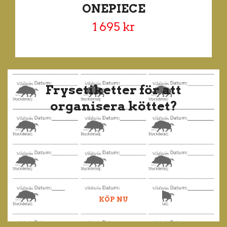
ONEPIECE
1 695 kr
Frysetiketter för att
organisera köttet?
KÖP NU