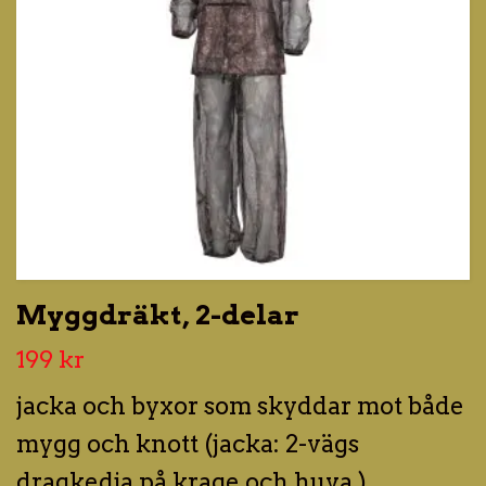
Myggdräkt, 2-delar
199 kr
jacka och byxor som skyddar mot både
mygg och knott (jacka: 2-vägs
dragkedja på krage och huva.)