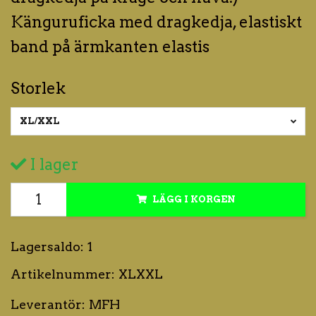
Känguruficka med dragkedja, elastiskt
band på ärmkanten elastis
Storlek
XL/XXL
I lager
LÄGG I KORGEN
Lagersaldo:
1
Artikelnummer:
XLXXL
Leverantör:
MFH