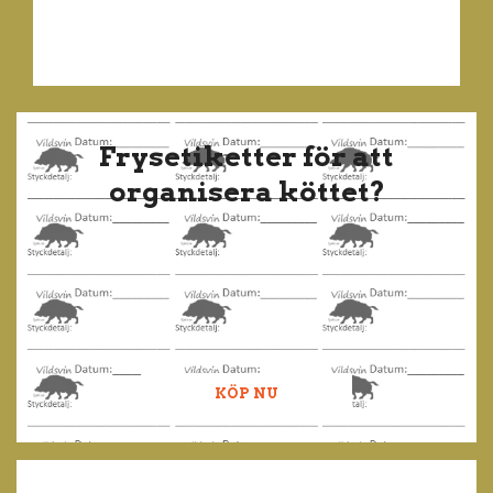
Frysetiketter för att
organisera köttet?
KÖP NU