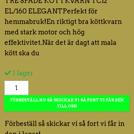
TRE SPADE KÖTTKVARN TC12
EL/160 ELEGANTPerfekt för
hemmabruk!En riktigt bra köttkvarn
med stark motor och hög
effektivitet.När det är dagt att mala
kött ska du
I lager
FÖRBESTÄLL NU SÅ SKICKAR VI SÅ FORT VI FÅR DEN
TILL OSS!
Förbeställ så skickar vi så fort vi får in