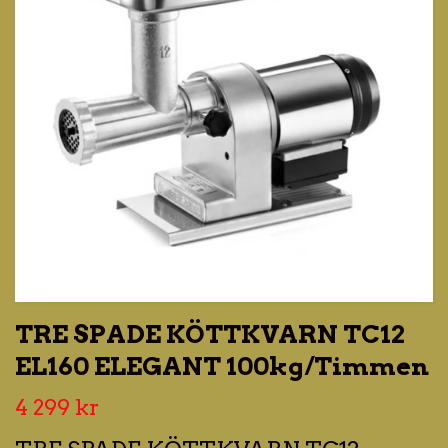
TRE SPADE KÖTTKVARN TC12
EL160 ELEGANT 100kg/Timmen
4 299 kr