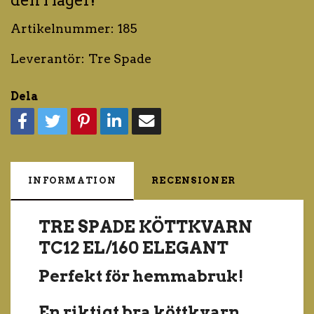
den i lager!
Artikelnummer:
185
Leverantör:
Tre Spade
Dela
INFORMATION
RECENSIONER
TRE SPADE KÖTTKVARN
TC12 EL/160 ELEGANT
Perfekt för hemmabruk!
En riktigt bra köttkvarn