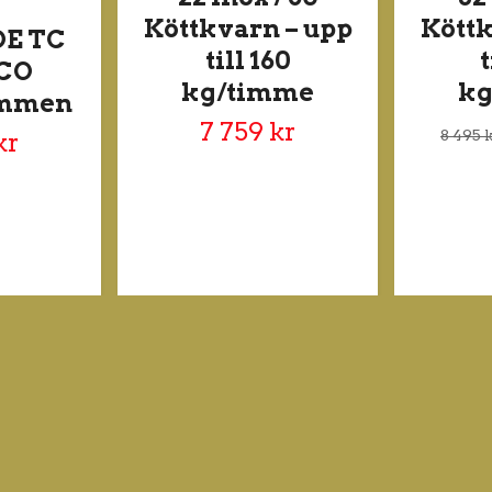
Köttkvarn – upp
Köttk
DE TC
till 160
t
ECO
kg/timme
kg
immen
7 759 kr
8 495 
kr