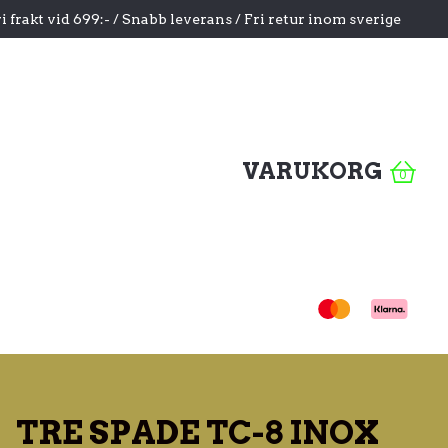
i frakt vid 699:- / Snabb leverans / Fri retur inom sverige
VARUKORG
0
TRE SPADE TC-8 INOX