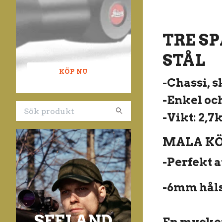
TRE S
STÅL
KÖP NU
-Chassi, s
-Enkel oc
-Vikt: 2,7
MALA KÖ
-Perfekt a
-6mm hål
SEELAND
En mycket