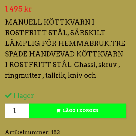
1 495 kr
MANUELL KÖTTKVARN I
ROSTFRITT STÅL, SÄRSKILT
LÄMPLIG FÖR HEMMABRUK.TRE
SPADE HANDVEVAD KÖTTKVARN
I ROSTFRITT STÅL-Chassi, skruv ,
ringmutter , tallrik, kniv och
I lager
LÄGG I KORGEN
Artikelnummer:
183