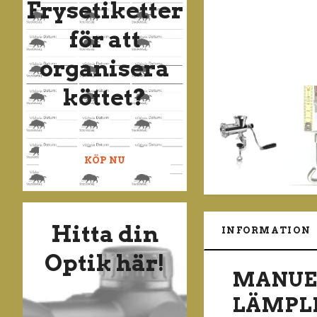
Frysetiketter
för att
organisera
köttet?
KÖP NU
Hitta din
INFORMATION
Optik här!
MANUEL
LÄMPL