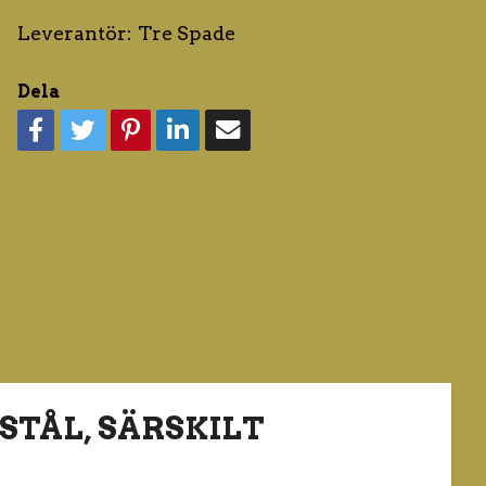
Leverantör:
Tre Spade
Dela
STÅL, SÄRSKILT