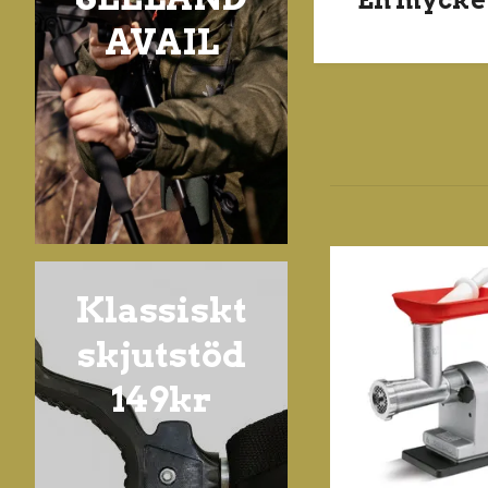
AVAIL
Klassiskt
skjutstöd
149kr