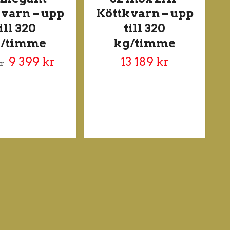
varn – upp
Köttkvarn – upp
ill 320
till 320
/timme
kg/timme
9 399 kr
13 189 kr
kr