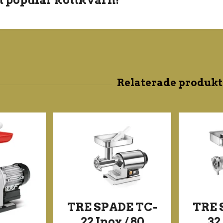
TRE SPADE TC-
TRE 
22 Inox / 80
32