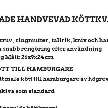
PADE HANDVEVAD KÖTTKVA
kruv , ringmutter , tallrik, kniv och han
h snabb rengöring efter användning
kg Mått: 26x9x24 cm
TT TILL HAMBURGARE
tt mala kött till hamburgare av högrev
skiva som standard
 populär köttkvarn!