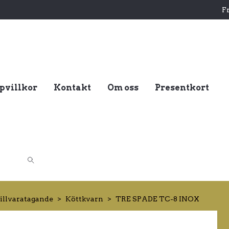
Fr
pvillkor
Kontakt
Om oss
Presentkort
tillvaratagande
Köttkvarn
TRE SPADE TC-8 INOX