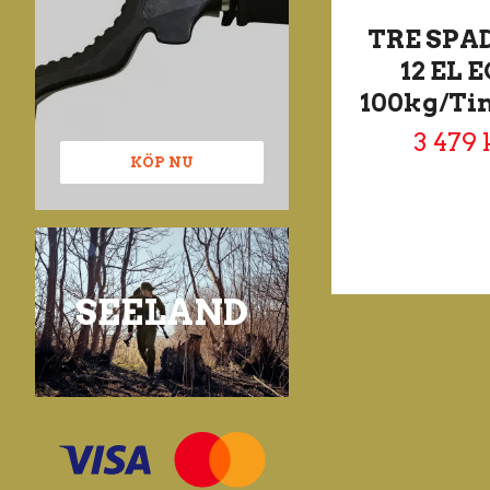
TRE SPA
12 EL 
100kg/T
3 479 
KÖP NU
SEELAND