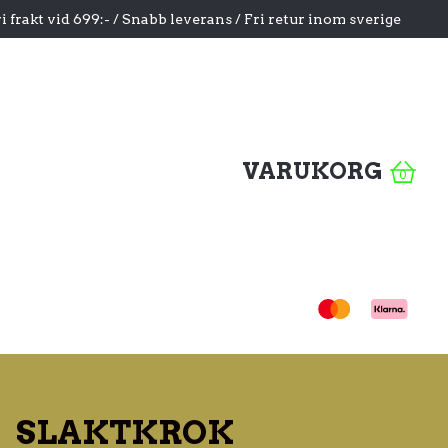
i frakt vid 699:- / Snabb leverans / Fri retur inom sverige
VARUKORG
0
SLAKTKROK