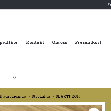
Fr
pvillkor
Kontakt
Om oss
Presentkort
tillvaratagande
Styckning
SLAKTKROK