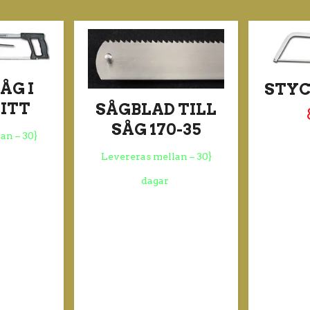
ÅG I
STYC
ITT
SÅGBLAD TILL
SÅG 170-35
an – 30}
Levereras mellan – 30}
dagar