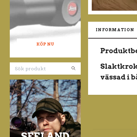
INFORMATION
KÖP NU
Produktb
Slaktkrok i
vässad i 
SEELAND