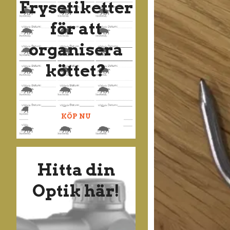
Frysetiketter
för att
organisera
köttet?
KÖP NU
Hitta din
Optik här!