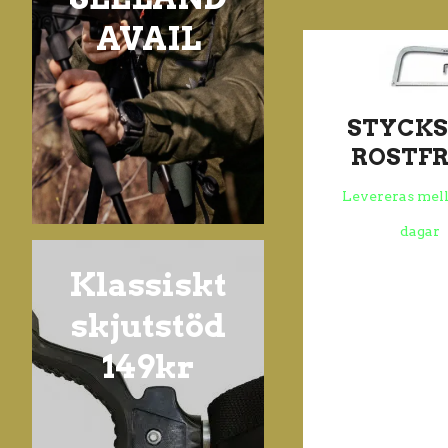
AVAIL
STYCKS
ROSTFR
Levereras mell
dagar
Klassiskt
skjutstöd
149kr