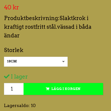
40 kr
Produktbeskrivning:Slaktkrok i
kraftigt rostfritt stål.vässad i båda
ändar
Storlek
18CM
I lager
LÄGG I KORGEN
Lagersaldo:
10