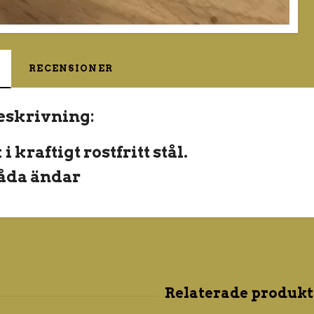
RECENSIONER
eskrivning:
 kraftigt rostfritt stål.
båda ändar